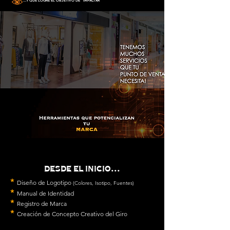
*
...Y QUE LOGRE EL OBJETIVO DE "
IMPACTAR
"
desde el inicio...
*
Diseño de Logotipo
(Colores, Isotipo, Fuentes)
*
Manual de Identidad
*
Registro de Marca
*
Creación de Concepto Creativo del Giro