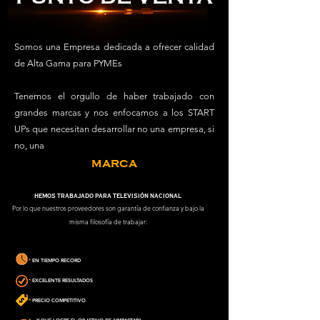
Somos una Empresa dedicada a ofrecer calidad
de Alta Gama para PYMEs
Tenemos el orgullo de haber trabajado con
grandes marcas y nos enfocamos a los START
UPs que necesitan desarrollar no una empresa, si
no, una
MARCA
HEMOS TRABAJADO PARA TELEVISIÓN NACIONAL
Por lo que nuestros proveedores son garantía de confianza y bajo la
misma filosofía de trabajar:
*
EN TIEMPO RECORD
*
EXCELENTE RESULTADOS
*
PRECIO COMPETITIVO