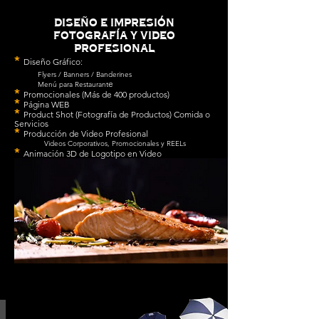
diseño e impresión
fotografía y video
profesional
*
Diseño Gráfico:
Flyers / Banners / Banderines
e
Menú para Restaurant
*
Promocionales (Más de 400 productos)
*
Página WEB
*
Product Shot (Fotografía de Productos) Comida o
Servicios
*
Producción de Video Profesional
Videos Corporativos, Promocionales y REELs
*
Animación 3D de Logotipo en Video